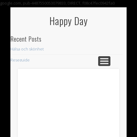
google.com, pub-4487550053079833, DIRECT, f08c47fec0942fa0
VÄLKOMMEN TILL VARUHUSET HAPPY DAY!
Happy Day
Recent Posts
Hälsa och skönhet
Reseguide
CDON: Diversehandeln – Här finner du det mesta
Archives
November 2024
June 2015
December 2013
November 2013
October 2013