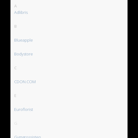
A
Adlibris
B
Blueapple
Bodystore
C
CDON.COM
E
Euroflorist
G
Gymgrossisten