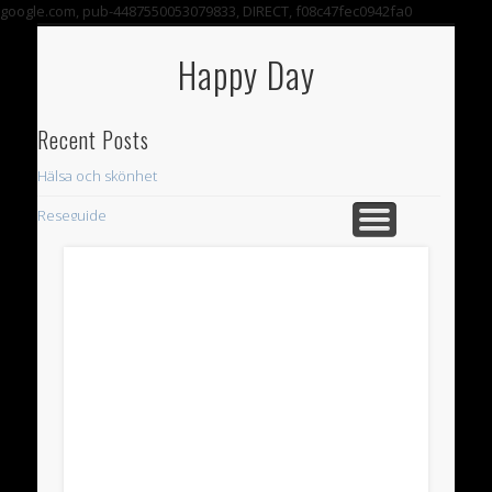
google.com, pub-4487550053079833, DIRECT, f08c47fec0942fa0
VÄLKOMMEN TILL VARUHUSET HAPPY DAY!
Happy Day
Recent Posts
Hälsa och skönhet
Reseguide
CDON: Diversehandeln – Här finner du det mesta
Archives
November 2024
June 2015
December 2013
November 2013
October 2013