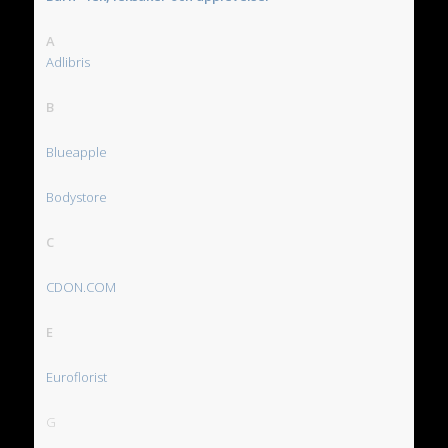
A
Adlibris
B
Blueapple
Bodystore
C
CDON.COM
E
Euroflorist
G