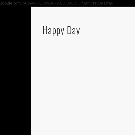
google.com, pub-4487550053079833, DIRECT, f08c47fec0942fa0
Happy Day