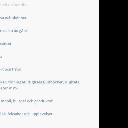
 vill du handla?
sa och skönhet
m och trädgård
senter
sa
rt och fritid
ker, tidningar, digitala ljudböcker, digitala
eter m m?
 mobil, it, spel och produkter
 lek, leksaker och upplevelser