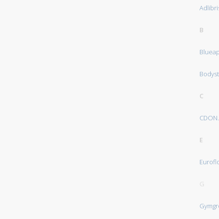
Adlibri
B
Bluea
Bodys
C
CDON
E
Euroflo
G
Gymgr