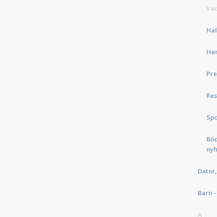
Vad
Häl
He
Pre
Re
Spo
Böc
nyh
Dator,
Barn -
A