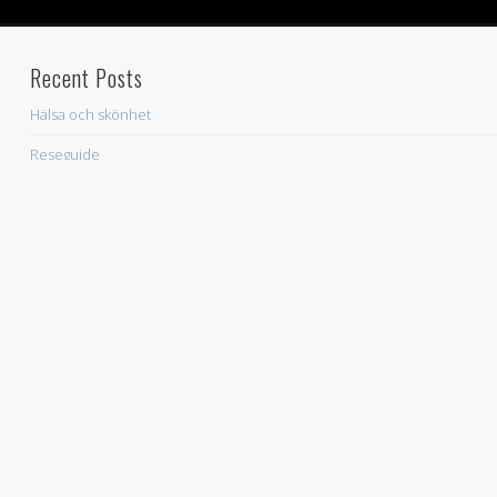
Recent Posts
Hälsa och skönhet
Reseguide
CDON: Diversehandeln – Här finner du det mesta
Archives
November 2024
June 2015
December 2013
November 2013
October 2013
September 2013